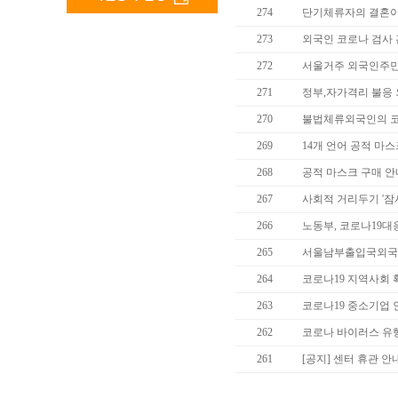
274
단기체류자의 결혼
273
외국인 코로나 검사 
272
서울거주 외국인주민
271
정부,자가격리 불응
270
불법체류외국인의 코
269
14개 언어 공적 마
268
공적 마스크 구매 안
267
사회적 거리두기 '잠
266
노동부, 코로나19대
265
서울남부출입국외국인사
264
코로나19 지역사회 
263
코로나19 중소기업 
262
코로나 바이러스 유
261
[공지] 센터 휴관 안