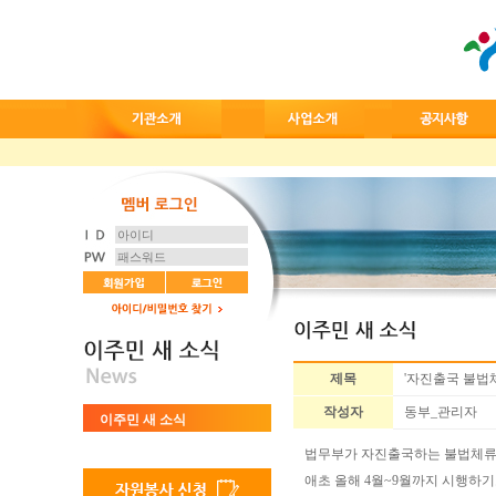
제목
'자진출국 불법체
작성자
동부_관리자
이주민 새 소식
법무부가 자진출국하는 불법체류
애초 올해
4
월
~9
월까지 시행하기