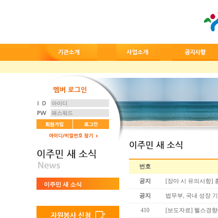
번호
공지
[장마 시 유의사항]
이주민 새 소식
공지
법무부, 국내 성장 
410
[보도자료] 헬스경향(