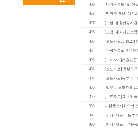
409
[타기관홍보] AI 
408
[타기관 홍보] 예
407
[모집: 생활안정지원
406
[모집: 세계시민포럼]
405
[보도자료25.10.28
404
[한국어교실 방학특강
403
[보도자료]서울신문/
402
[보도자료] 동부외국
401
[보도자료]동부외국인
400
[법무부 보도자료 202
399
[보도자료] 제 2회
398
대한행정사회와의 
397
[기사] 서울시·동부
396
[기사] 서울시, 다