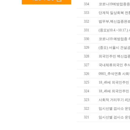
334
코로나19예방접종증
333
단계적 일상회복 전
332
법무부,백신접종완
331
(중요)(10.4.~10.
330
코로나19 예방접종
329
(중요) 서울시 건설
328
외국인주민 백신접종
327
국내체류외국인 추석
326
0903_추석연휴 사
325
18_49세 외국인주민
324
18_49세 외국인주민
323
사회적 거리두기 4단계
322
임시선별 검사소 운영안내
321
임시선별 검사소 운영안내