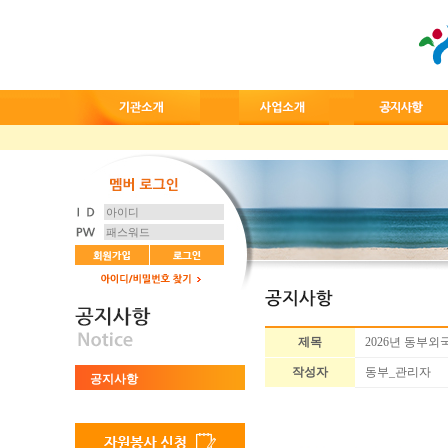
제목
2026년 동부
작성자
동부_관리자
공지사항