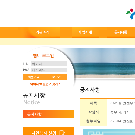
제목
2026 설 안전
작성자
동부_관리자
공지사항
첨부파일
260204_안전한