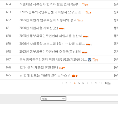
684
직원채용 서류심사 합격자 발표 안내<동부…
동
683
<2025 동부외국인주민센터 이용자 요구도 조…
동
682
2025년 하반기 업무추진비 사용내역 공고
동
681
2026년 세입세출 가예산(안)
동
680
2025년 동부외국인주민센터 세입세출 결산서
동
679
2026년 사회통합 프로그램 1학기 수강생 모집…
동
678
2025년 동부외국인주민센터 후원금(품) 내역
동
677
동부외국인주민센터 직원 채용 공고(제2026-01…
동
676
12/14 센터 개관일 휴관 안내
동
675
☆ 함께 만드는 다문화 크리스마스 ☆
동
1
2
3
4
5
6
7
8
9
10
다음