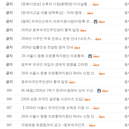
공지
[문화다양성] 오후의 다정(多情)한 미식살롱 …
동
공지
[한국어교실 여름 방학특강] - 'AI와 함께 …
동
공지
[필독] 외국인근로자 의료지원사업(미등록 포…
동
공지
2026년 동부외국인주민센터 통역 일정
동
공지
2026년 이주민 무료 진료소 운영 안내 (내과,치…
동
공지
2026년 법률인권 컨설팅 참여 안내
동
공지
'26 서울시 동행 의료통역지원단 의료통역…
동
공지
법무부 외국인 유입의 경제적 영향을 고려한 …
동
공지
2026 서울시 동행 의료통역지원단 MeSic 신청 안…
동
공지
동부외국인주민센터 통역 일정
동
689
[K-배움] 2026년 1학기 한국어/컴퓨터 강의 수강…
동
688
[2026 성동 외국인 글로벌 서포터즈 모집]
동
687
【 2026년 서울시 외국인아동 보육료 지원 사…
동
686
2026 서울시 동행 의료통역지원단 MeSic 신청 안…
동
685
직원채용 최종합격자 공고 <동부외국인주…
동