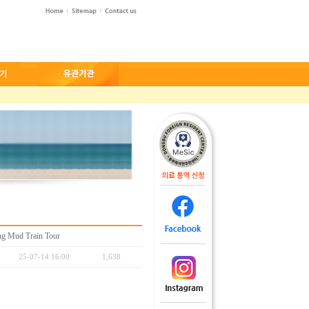
d Train Tour
25-07-14 16:00
1,638