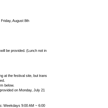
. Friday, August 8th 
will be provided. (Lunch not in
 at the festival site, but trans
red.
orm below.
ou provided on Monday, July 21 
s: Weekdays 9:00 AM ~ 6:00 