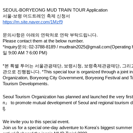
SEOUL-BORYEONG MUD TRAIN TOUR Application 
서울-보령 머드트레인 축제 신청서
https://m.site.naver.com/1Mzf9
문의사항은 아래의 연락처로 연락 부탁드립니다.  
Please contact them at the below number. 
*Inquiry문의: 02-3788-8189 / mudtrain2025@gmail.com(Operat
일 9:00 AM ? 6:00 PM)
*본 특별 투어는 서울관광재단, 보령시청, 보령축제관광재단, 그
관으로 진행됩니다. *This special tour is organized through a joint initi
Organization, Boryeong City Government, Boryeong Festival and To
Tourism Developments.
Seoul Tourism Organization has planned and launched the very fir
n』 to promote mutual development of Seoul and regional tourism 
l].
We invite you to this special event.
Join us for a special one-day adventure to Korea's biggest summer