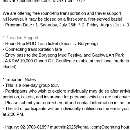
estival ? aboard the iconic MUD Train! ????
We are offering free round-trip transportation and travel support 
※However, it may be closed on a first-come, first-served basis!
- 
Program Date : 1. Saturday, July 26th  /  2. Friday, August 1st  /  3
*
Provided Support :
- 
Round-trip MUD Train ticket (Seoul ↔ Boryeong)
- 
Connecting transportation fare  
- 
Entry pass to the Boryeong Mud Festival and Gaehwa Art Park
- A KRW 10,000 Onnuri Gift Certificate usable at traditional markets 
cluded)
* Important Notes
- 
This is a one-day group tour.
- 
Participants who wish to explore individually may do so after arriving
portation, tickets, and insurance for personal activities are not cove
- 
Please submit your correct email and contact information in the f
- 
The list of participants will be individually notified via the email y
at 2:00 PM.  
- 
Inquiry: 02-3788-8189 / mudtrain2025@gmail.com(Operating hour