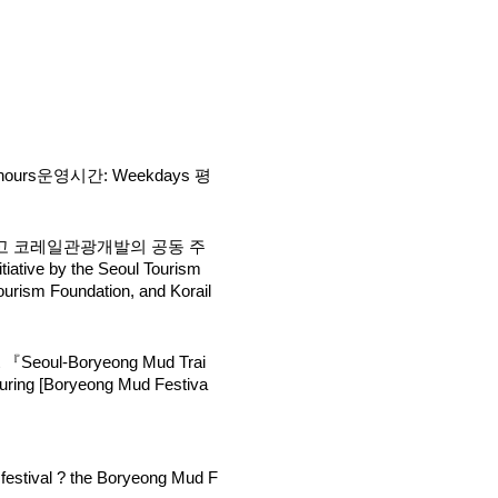
ing hours운영시간: Weekdays 평
리고 코레일관광개발의 공동 주
ative by the Seoul Tourism 
urism Foundation, and Korail 
st 『Seoul-Boryeong Mud Trai
during [Boryeong Mud Festiva
 festival ? the Boryeong Mud F