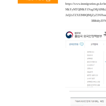
https://www.immigration.go.
MkYyMTQlMkY1Nzg1MjAlMkZ
JzQ2xTZXElM0QlMjZyZ3NFb
3BlbldyZF