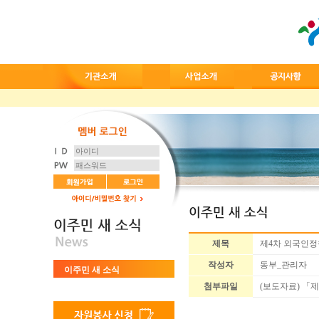
제목
제4차 외국인정
작성자
동부_관리자
이주민 새 소식
첨부파일
(보도자료) 「