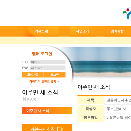
제목
결혼이민자 취
작성자
동부_관리자
이주민 새 소식
첨부파일
2.결혼뉴딜-참여