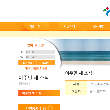
제목
0903_추석연
작성자
동부_관리자
이주민 새 소식