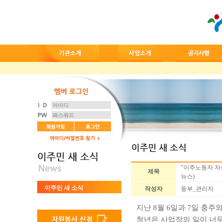
"이주노동자 자살
제목
뉴스)
이주민 새 소식
작성자
동부_관리자
지난
8
월
6
일과
7
일 충주
청년은 사업장의 일이 너