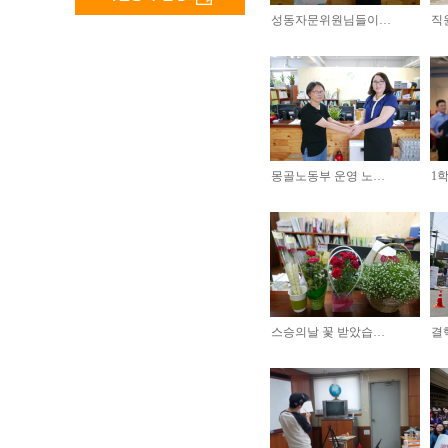
성동자문위원님들이…
직
몽골노동부 운영 노…
1
스승의날 꽃 받았습…
결핵