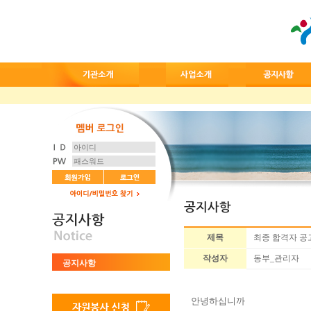
제목
최종 합격자 공
작성자
동부_관리자
공지사항
안녕하십니까