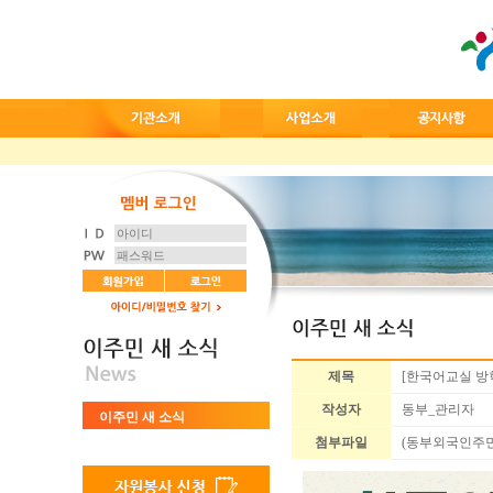
제목
[한국어교실 방학
작성자
동부_관리자
이주민 새 소식
첨부파일
(동부외국인주민