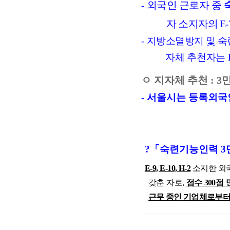
외국인 근로자 중
-
자 소지자의
E-
-
지방소멸방지 및 숙
자체 추천자는
ㅇ
지자체 추천
: 3
만
-
서울시는 등록외국
?
「
숙련기능인력
3
E-9, E-10, H-2
소지한 외
갖춘 자로
,
점수
300
점 
근무 중인 기업체로부터