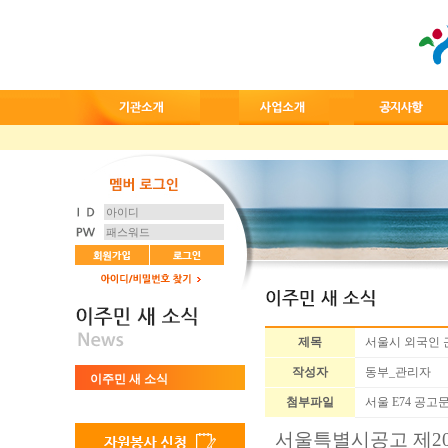
제목
서울시 외국인 근
작성자
동부_관리자
이주민 새 소식
첨부파일
서울 E74 공고문
서울특별시공고 제
2