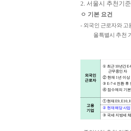
2.
서울시 추천기준
ㅇ
기본 요건
-
외
국인 근로자와 
울특별시 추천 
①
최근
10
년간
E-
근무중인 자
외국인
②
현재
1
년 이상
근로자
③
E-7-4
전환 후
④
점수제의 기
①
현재
E9, E10, 
고용
②
현
재 해당 사
기업
③
국세
·
지방세 체