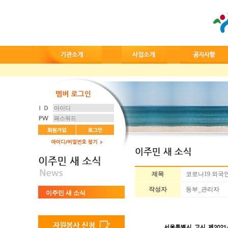
제목
코로나19 외국
작성자
동부_관리자
이주민 새 소식